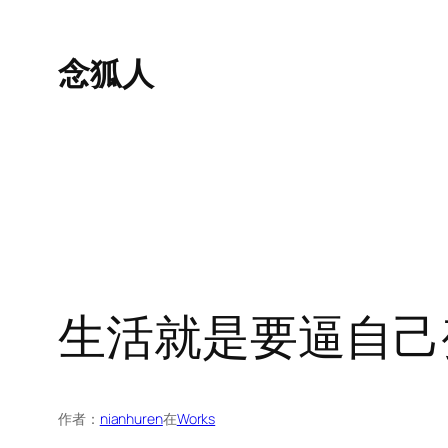
跳
至
念狐人
内
容
生活就是要逼自己
作者：
nianhuren
在
Works