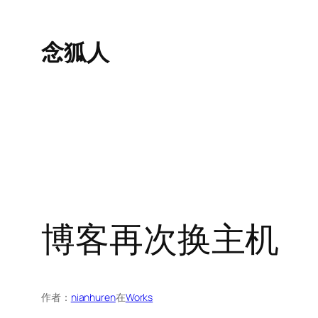
跳
至
念狐人
内
容
博客再次换主机
作者：
nianhuren
在
Works