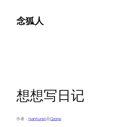
跳
至
念狐人
内
容
想想写日记
作者：
nianhuren
在
Qzone