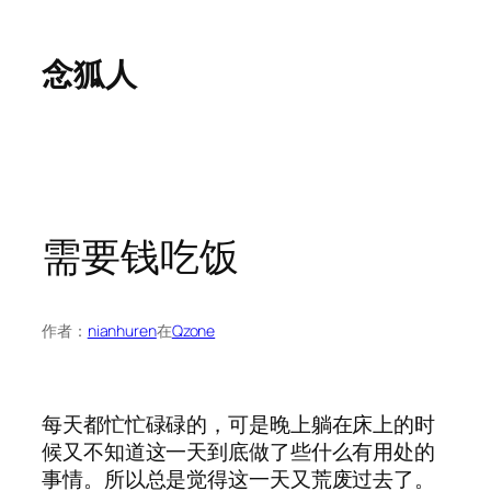
跳
至
念狐人
内
容
需要钱吃饭
作者：
nianhuren
在
Qzone
每天都忙忙碌碌的，可是晚上躺在床上的时
候又不知道这一天到底做了些什么有用处的
事情。所以总是觉得这一天又荒废过去了。